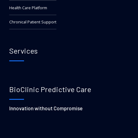
Health Care Platform
Chronical Patient Support
Services
BioClinic Predictive Care
Innovation without Compromise