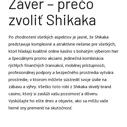
Záver – prečo
zvoliť Shikaka
Po zhodnotení všetkých aspektov je jasné, že Shikaka
predstavuje komplexné a atraktívne riešenie pre všetkých,
ktorí hľadajú kvalitné online kasíno s bohatým výberom hier
a špeciálnymi promo akciami. Jedinečná kombinácia
rýchlych finančných transakcií, mobilnej prístupnosti,
profesionálnej podpory a bezpečného prostredia vytvára
prostredie, v ktorom môžete sústrediť svoje úsilie na
zábavu a výhry. Všetko toto robí z Shikaka skvelý brand
casino, ktorý si zaslúži vašu pozornosť a dôveru.
Vyskúšajte ho ešte dnes a objavte, ako sa môžu vaše
herné sny premeniť na skutočnosť.