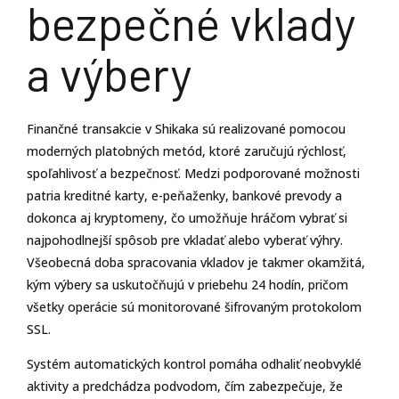
bezpečné vklady
a výbery
Finančné transakcie v Shikaka sú realizované pomocou
moderných platobných metód, ktoré zaručujú rýchlosť,
spoľahlivosť a bezpečnosť. Medzi podporované možnosti
patria kreditné karty, e-peňaženky, bankové prevody a
dokonca aj kryptomeny, čo umožňuje hráčom vybrať si
najpohodlnejší spôsob pre vkladať alebo vyberať výhry.
Všeobecná doba spracovania vkladov je takmer okamžitá,
kým výbery sa uskutočňujú v priebehu 24 hodín, pričom
všetky operácie sú monitorované šifrovaným protokolom
SSL.
Systém automatických kontrol pomáha odhaliť neobvyklé
aktivity a predchádza podvodom, čím zabezpečuje, že