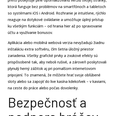
preto poskytuje plne optimalizovanú verziu svojej stránky,
ktorá funguje bez problémov na smartfónoch a tabletoch
so systémami iOS i Android. Rozhranie je intuitívne, rýchlo
reaguje na dotykové ovládanie a umožňuje úplný prístup
ku všetkým funkciám – od hrania hier až po spravovanie
účtu a využívanie bonusov.
Aplikácia alebo mobilná webová verzia nevyžadujú žiadnu
inštaláciu extra softvéru, čím šetria úložný priestor
zariadenia. Všetky grafické prvky a zvukové efekty sú
prispôsobené tak, aby neboli rušivé, a zároveň poskytovali
plynulý herný zážitok aj pri pomalšom internetovom
pripojení. To znamená, že môžete hrať svoje obľúbené
sloty alebo sa zapojiť do live kasína kdekoľvek – v kaviarni,
na ceste do práce alebo počas dovolenky.
Bezpečnosť a