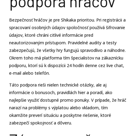
podpora hráčov
Bezpečnosť hráčov je pre Shikaka prioritou. Pri registrácii a
spracovaní osobných údajov spoločnosť používá šifrovanie
údajov, ktoré chráni citlivé informácie pred
neautorizovaným prístupom. Pravidelné audity a testy
zabezpečujú, že všetky hry fungujú spravodlivo a náhodne.
Okrem toho má platforma tím špecialistov na zákaznícku
podporu, ktorí sú k dispozícii 24 hodín denne cez live chat,
e‑mail alebo telefón.
Táto podpora rieši nielen technické otázky, ale aj
informácie o bonusoch, pravidlách hier a poradí, ako
najlepšie využiť dostupné promo ponuky. V prípade, že hráč
narazí na problémy s výplatou alebo vkladom, tím
okamžite preverí situáciu a poskytne riešenie, ktoré
zabezpečí spokojnosť a dôveru.