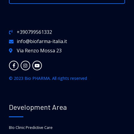
+390799561332
info@biofarma-italia.it
Via Renzo Mossa 23
© 2023 Bio PHARMA. All rights reserved
Development Area
BIo Clinic Predictive Care