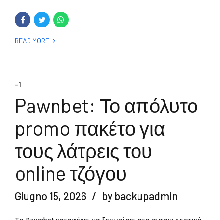
READ MORE
-1
Pawnbet: Το απόλυτο
promo πακέτο για
τους λάτρεις του
online τζόγου
Giugno 15, 2026
by backupadmin
Το Pawnbet καταφέρει να ξεχωρίσει στο ανταγωνιστικό