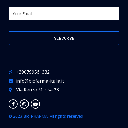
+390799561332
info@biofarma-italia.it
Via Renzo Mossa 23
© 2023 Bio PHARMA. All rights reserved