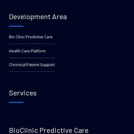
Development Area
BIo Clinic Predictive Care
Health Care Platform
Chronical Patient Support
Services
BioClinic Predictive Care