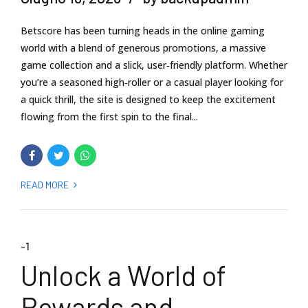
Betscore has been turning heads in the online gaming
world with a blend of generous promotions, a massive
game collection and a slick, user‑friendly platform. Whether
you’re a seasoned high‑roller or a casual player looking for
a quick thrill, the site is designed to keep the excitement
flowing from the first spin to the final...
READ MORE
-1
Unlock a World of
Rewards and