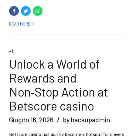
READ MORE
-1
Unlock a World of
Rewards and
Non‑Stop Action at
Betscore casino
Giugno 16, 2026
by backupadmin
Betscore casino has quickly become a hotspot for players