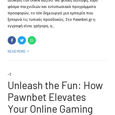
αίσθηση του online καζίνο. Με φιλική διεπαφή, ευρύ
φάσμα παιχνιδιών και εντυπωσιακά προγράμματα
προσφορών, το site δημιουργεί μια εμπειρία που
ξεπερνά τις τυπικές προσδοκίες. Στο Pawnbet.gr η
εγγραφή είναι γρήγορη, η...
READ MORE
-1
Unleash the Fun: How
Pawnbet Elevates
Your Online Gaming