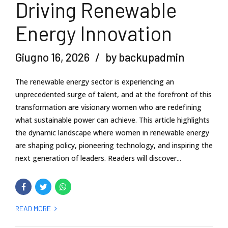
Driving Renewable
Energy Innovation
Giugno 16, 2026
by backupadmin
The renewable energy sector is experiencing an
unprecedented surge of talent, and at the forefront of this
transformation are visionary women who are redefining
what sustainable power can achieve. This article highlights
the dynamic landscape where women in renewable energy
are shaping policy, pioneering technology, and inspiring the
next generation of leaders. Readers will discover...
READ MORE