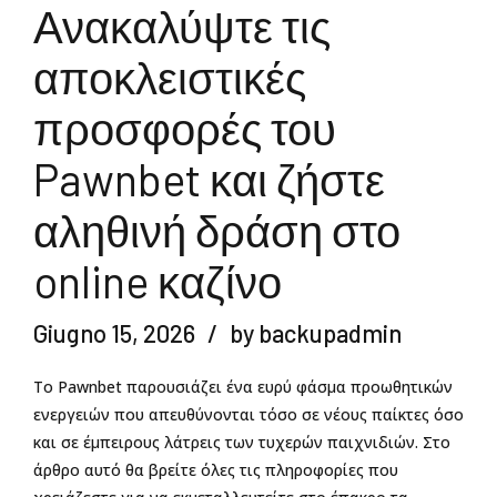
Ανακαλύψτε τις
αποκλειστικές
προσφορές του
Pawnbet και ζήστε
αληθινή δράση στο
online καζίνο
Giugno 15, 2026
by backupadmin
Το Pawnbet παρουσιάζει ένα ευρύ φάσμα προωθητικών
ενεργειών που απευθύνονται τόσο σε νέους παίκτες όσο
και σε έμπειρους λάτρεις των τυχερών παιχνιδιών. Στο
άρθρο αυτό θα βρείτε όλες τις πληροφορίες που