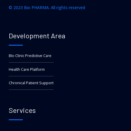
© 2023 Bio PHARMA. All rights reserved
Development Area
BIo Clinic Predictive Care
Health Care Platform
Chronical Patient Support
Services