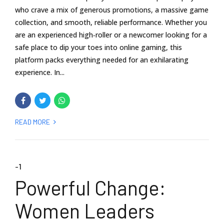
who crave a mix of generous promotions, a massive game
collection, and smooth, reliable performance. Whether you
are an experienced high‑roller or a newcomer looking for a
safe place to dip your toes into online gaming, this
platform packs everything needed for an exhilarating
experience. In...
READ MORE
-1
Powerful Change:
Women Leaders