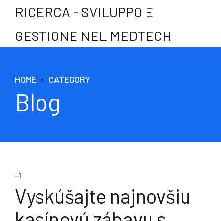
RICERCA - SVILUPPO E
GESTIONE NEL MEDTECH
HOME
CATEGORY
Blog
-1
Vyskúšajte najnovšiu
kasínovú zábavu s