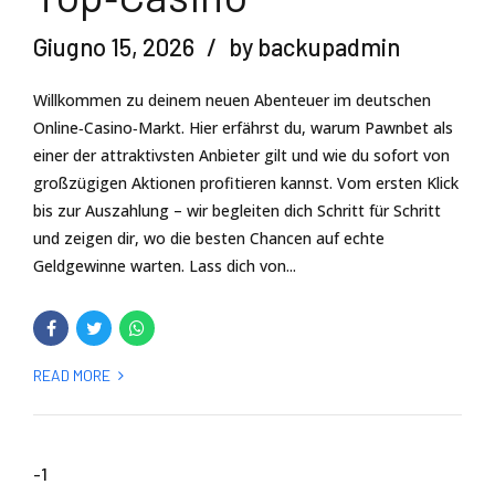
Giugno 15, 2026
by backupadmin
Willkommen zu deinem neuen Abenteuer im deutschen
Online‑Casino‑Markt. Hier erfährst du, warum Pawnbet als
einer der attraktivsten Anbieter gilt und wie du sofort von
großzügigen Aktionen profitieren kannst. Vom ersten Klick
bis zur Auszahlung – wir begleiten dich Schritt für Schritt
und zeigen dir, wo die besten Chancen auf echte
Geldgewinne warten. Lass dich von...
READ MORE
-1