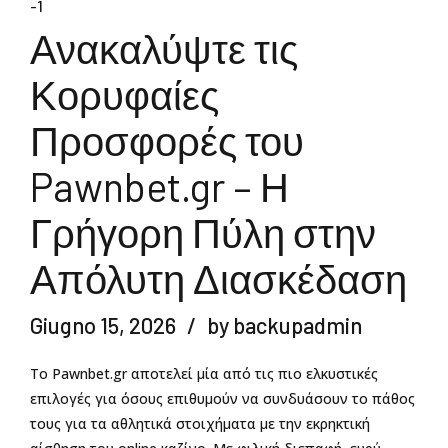
-1
Ανακαλύψτε τις
Κορυφαίες
Προσφορές του
Pawnbet.gr – Η
Γρήγορη Πύλη στην
Απόλυτη Διασκέδαση
Giugno 15, 2026
by backupadmin
Το Pawnbet.gr αποτελεί μία από τις πιο ελκυστικές
επιλογές για όσους επιθυμούν να συνδυάσουν το πάθος
τους για τα αθλητικά στοιχήματα με την εκρηκτική