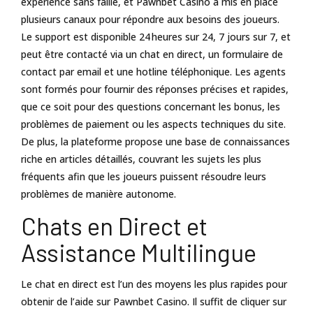
expérience sans faille, et Pawnbet Casino a mis en place
plusieurs canaux pour répondre aux besoins des joueurs.
Le support est disponible 24 heures sur 24, 7 jours sur 7, et
peut être contacté via un chat en direct, un formulaire de
contact par email et une hotline téléphonique. Les agents
sont formés pour fournir des réponses précises et rapides,
que ce soit pour des questions concernant les bonus, les
problèmes de paiement ou les aspects techniques du site.
De plus, la plateforme propose une base de connaissances
riche en articles détaillés, couvrant les sujets les plus
fréquents afin que les joueurs puissent résoudre leurs
problèmes de manière autonome.
Chats en Direct et
Assistance Multilingue
Le chat en direct est l’un des moyens les plus rapides pour
obtenir de l’aide sur Pawnbet Casino. Il suffit de cliquer sur