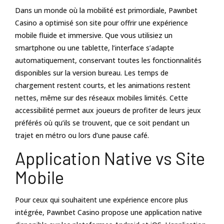
Dans un monde où la mobilité est primordiale, Pawnbet
Casino a optimisé son site pour offrir une expérience
mobile fluide et immersive. Que vous utilisiez un
smartphone ou une tablette, l’interface s’adapte
automatiquement, conservant toutes les fonctionnalités
disponibles sur la version bureau. Les temps de
chargement restent courts, et les animations restent
nettes, même sur des réseaux mobiles limités. Cette
accessibilité permet aux joueurs de profiter de leurs jeux
préférés où qu’ils se trouvent, que ce soit pendant un
trajet en métro ou lors d’une pause café.
Application Native vs Site
Mobile
Pour ceux qui souhaitent une expérience encore plus
intégrée, Pawnbet Casino propose une application native