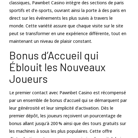
classiques, Pawnbet Casino intègre des sections de paris
sportifs et d’e‑sports, ouvrant ainsi la porte à des paris en
direct sur les événements les plus suivis à travers le
monde. Cette variété assure que chaque visite sur le site
peut se transformer en une expérience différente, tout en
maintenant un niveau de plaisir constant.
Bonus d’Accueil qui
Éblouit les Nouveaux
Joueurs
Le premier contact avec Pawnbet Casino est récompensé
par un ensemble de bonus d’accueil qui se démarquent par
leur générosité et leur simplicité d’activation. Dès le
premier dépôt, les joueurs reçoivent un pourcentage de
bonus allant jusqu’à 200 % ainsi que des tours gratuits sur
les machines à sous les plus populaires. Cette offre