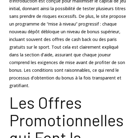
d’introduction est conçue pour maximiser le capital de jeu
initial, donnant ainsi la possibilité de tester plusieurs titres
sans prendre de risques excessifs. De plus, le site propose
un programme de “mise à niveau” progressif : chaque
nouveau dépôt débloque un niveau de bonus supérieur,
incluant souvent des offres de cash back ou des paris
gratuits sur le sport. Tout cela est clairement expliqué
dans la section d’aide, assurant que chaque joueur
comprend les exigences de mise avant de profiter de son
bonus. Les conditions sont raisonnables, ce qui rend le
processus d’obtention du bonus à la fois transparent et
gratifiant.
Les Offres
Promotionnelles
qui Font la