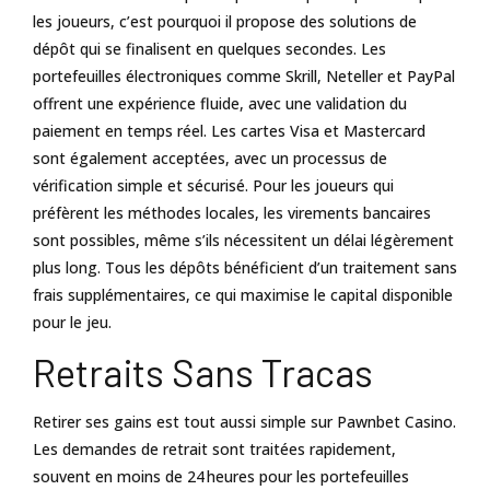
les joueurs, c’est pourquoi il propose des solutions de
dépôt qui se finalisent en quelques secondes. Les
portefeuilles électroniques comme Skrill, Neteller et PayPal
offrent une expérience fluide, avec une validation du
paiement en temps réel. Les cartes Visa et Mastercard
sont également acceptées, avec un processus de
vérification simple et sécurisé. Pour les joueurs qui
préfèrent les méthodes locales, les virements bancaires
sont possibles, même s’ils nécessitent un délai légèrement
plus long. Tous les dépôts bénéficient d’un traitement sans
frais supplémentaires, ce qui maximise le capital disponible
pour le jeu.
Retraits Sans Tracas
Retirer ses gains est tout aussi simple sur Pawnbet Casino.
Les demandes de retrait sont traitées rapidement,
souvent en moins de 24 heures pour les portefeuilles