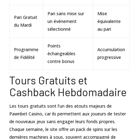
Pari sans mise sur
Mise
Pari Gratuit
un événement
équivalente
du Mardi
sélectionné
au pari
Points
Programme
Accumulation
échangeables
de Fidélité
progressive
contre bonus
Tours Gratuits et
Cashback Hebdomadaire
Les tours gratuits sont l’un des atouts majeurs de
Pawnbet Casino, car ils permettent aux joueurs de tester
de nouveaux jeux sans engager leurs fonds propres.
Chaque semaine, le site offre un pack de spins sur les
dernières machines à sous, souvent accompagné de