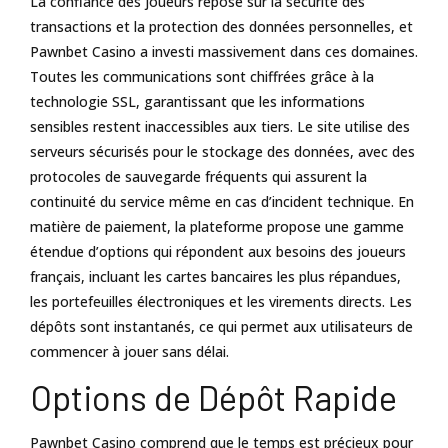
La confiance des joueurs repose sur la sécurité des
transactions et la protection des données personnelles, et
Pawnbet Casino a investi massivement dans ces domaines.
Toutes les communications sont chiffrées grâce à la
technologie SSL, garantissant que les informations
sensibles restent inaccessibles aux tiers. Le site utilise des
serveurs sécurisés pour le stockage des données, avec des
protocoles de sauvegarde fréquents qui assurent la
continuité du service même en cas d’incident technique. En
matière de paiement, la plateforme propose une gamme
étendue d’options qui répondent aux besoins des joueurs
français, incluant les cartes bancaires les plus répandues,
les portefeuilles électroniques et les virements directs. Les
dépôts sont instantanés, ce qui permet aux utilisateurs de
commencer à jouer sans délai.
Options de Dépôt Rapide
Pawnbet Casino comprend que le temps est précieux pour