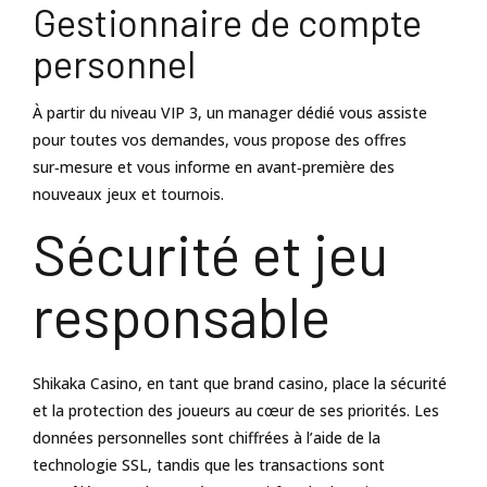
Gestionnaire de compte
personnel
À partir du niveau VIP 3, un manager dédié vous assiste
pour toutes vos demandes, vous propose des offres
sur‑mesure et vous informe en avant‑première des
nouveaux jeux et tournois.
Sécurité et jeu
responsable
Shikaka Casino, en tant que brand casino, place la sécurité
et la protection des joueurs au cœur de ses priorités. Les
données personnelles sont chiffrées à l’aide de la
technologie SSL, tandis que les transactions sont