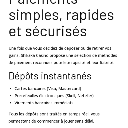
simples, rapides
et sécurisés
Une fois que vous décidez de déposer ou de retirer vos
gains, Shikaka Casino propose une sélection de méthodes
de paiement reconnues pour leur rapidité et leur fiabilité.
Dépôts instantanés
Cartes bancaires (Visa, Mastercard)
Portefeuilles électroniques (Skrill, Neteller)
Virements bancaires immédiats
Tous les dépôts sont traités en temps réel, vous
permettant de commencer à jouer sans délai.