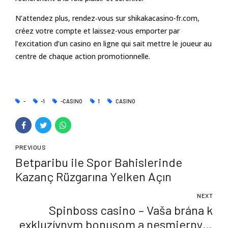
N’attendez plus, rendez‑vous sur shikakacasino-fr.com,
créez votre compte et laissez-vous emporter par
l’excitation d’un casino en ligne qui sait mettre le joueur au
centre de chaque action promotionnelle.
-
-1
-CASINO
1
CASINO
PREVIOUS
Betparibu ile Spor Bahislerinde
Kazanç Rüzgarına Yelken Açın
NEXT
Spinboss casino – Vaša brána k
exkluzívnym bonusom a nesmiernym