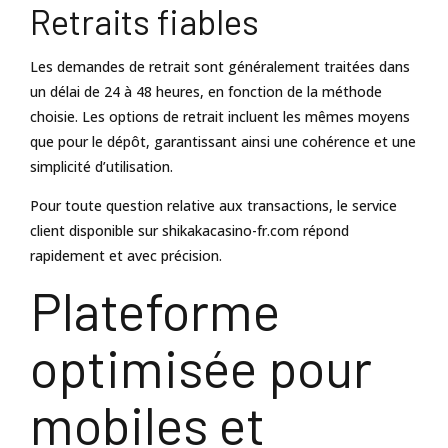
Retraits fiables
Les demandes de retrait sont généralement traitées dans
un délai de 24 à 48 heures, en fonction de la méthode
choisie. Les options de retrait incluent les mêmes moyens
que pour le dépôt, garantissant ainsi une cohérence et une
simplicité d’utilisation.
Pour toute question relative aux transactions, le service
client disponible sur shikakacasino-fr.com répond
rapidement et avec précision.
Plateforme
optimisée pour
mobiles et