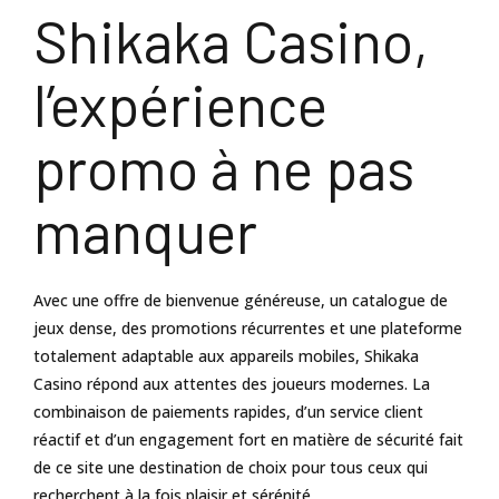
Shikaka Casino,
l’expérience
promo à ne pas
manquer
Avec une offre de bienvenue généreuse, un catalogue de
jeux dense, des promotions récurrentes et une plateforme
totalement adaptable aux appareils mobiles, Shikaka
Casino répond aux attentes des joueurs modernes. La
combinaison de paiements rapides, d’un service client
réactif et d’un engagement fort en matière de sécurité fait
de ce site une destination de choix pour tous ceux qui
recherchent à la fois plaisir et sérénité.