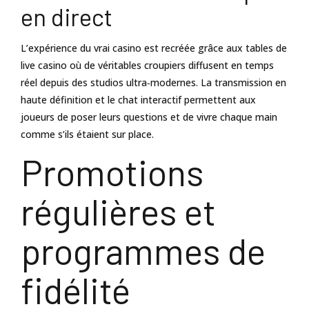
en direct
L’expérience du vrai casino est recréée grâce aux tables de
live casino où de véritables croupiers diffusent en temps
réel depuis des studios ultra‑modernes. La transmission en
haute définition et le chat interactif permettent aux
joueurs de poser leurs questions et de vivre chaque main
comme s’ils étaient sur place.
Promotions
régulières et
programmes de
fidélité