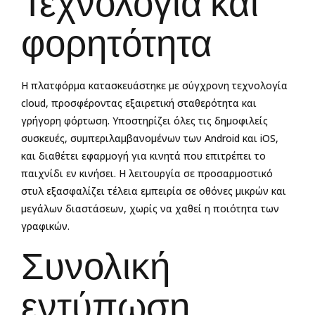
Τεχνολογία και
φορητότητα
Η πλατφόρμα κατασκευάστηκε με σύγχρονη τεχνολογία
cloud, προσφέροντας εξαιρετική σταθερότητα και
γρήγορη φόρτωση. Υποστηρίζει όλες τις δημοφιλείς
συσκευές, συμπεριλαμβανομένων των Android και iOS,
και διαθέτει εφαρμογή για κινητά που επιτρέπει το
παιχνίδι εν κινήσει. Η λειτουργία σε προσαρμοστικό
στυλ εξασφαλίζει τέλεια εμπειρία σε οθόνες μικρών και
μεγάλων διαστάσεων, χωρίς να χαθεί η ποιότητα των
γραφικών.
Συνολική
εντύπωση