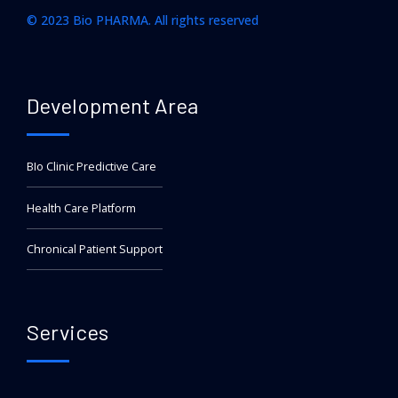
© 2023 Bio PHARMA. All rights reserved
Development Area
BIo Clinic Predictive Care
Health Care Platform
Chronical Patient Support
Services