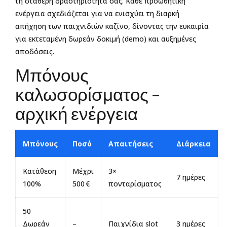
τη σταθερή δραστηριότητά σας. Κάθε προωθητική
ενέργεια σχεδιάζεται για να ενισχύει τη διαρκή
απήχηση των παιχνιδιών καζίνο, δίνοντας την ευκαιρία
για εκτεταμένη δωρεάν δοκιμή (demo) και αυξημένες
αποδόσεις.
Μπόνους
καλωσορίσματος –
αρχική ενέργεια
Μπόνους
Ποσό
Απαιτήσεις
Διάρκεια
Κατάθεση
Μέχρι
3×
7 ημέρες
100%
500 €
πονταρίσματος
50
Δωρεάν
–
Παιχνίδια slot
3 ημέρες