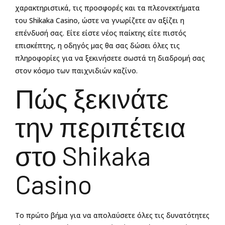
χαρακτηριστικά, τις προσφορές και τα πλεονεκτήματα
του Shikaka Casino, ώστε να γνωρίζετε αν αξίζει η
επένδυσή σας. Είτε είστε νέος παίκτης είτε πιστός
επισκέπτης, η οδηγός μας θα σας δώσει όλες τις
πληροφορίες για να ξεκινήσετε σωστά τη διαδρομή σας
στον κόσμο των παιχνιδιών καζίνο.
Πώς ξεκινάτε
την περιπέτεια
στο Shikaka
Casino
Το πρώτο βήμα για να απολαύσετε όλες τις δυνατότητες