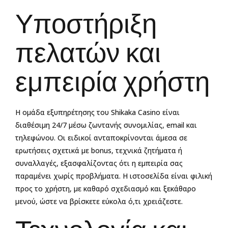
Υποστήριξη
πελατών και
εμπειρία χρήστη
Η ομάδα εξυπηρέτησης του Shikaka Casino είναι
διαθέσιμη 24/7 μέσω ζωντανής συνομιλίας, email και
τηλεφώνου. Οι ειδικοί ανταποκρίνονται άμεσα σε
ερωτήσεις σχετικά με bonus, τεχνικά ζητήματα ή
συναλλαγές, εξασφαλίζοντας ότι η εμπειρία σας
παραμένει χωρίς προβλήματα. Η ιστοσελίδα είναι φιλική
προς το χρήστη, με καθαρό σχεδιασμό και ξεκάθαρο
μενού, ώστε να βρίσκετε εύκολα ό,τι χρειάζεστε.