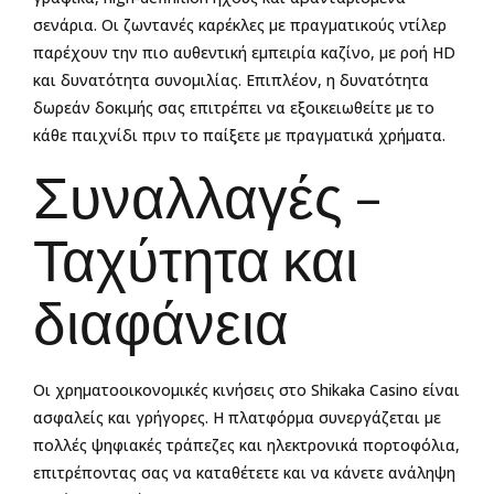
σενάρια. Οι ζωντανές καρέκλες με πραγματικούς ντίλερ
παρέχουν την πιο αυθεντική εμπειρία καζίνο, με ροή HD
και δυνατότητα συνομιλίας. Επιπλέον, η δυνατότητα
δωρεάν δοκιμής σας επιτρέπει να εξοικειωθείτε με το
κάθε παιχνίδι πριν το παίξετε με πραγματικά χρήματα.
Συναλλαγές –
Ταχύτητα και
διαφάνεια
Οι χρηματοοικονομικές κινήσεις στο Shikaka Casino είναι
ασφαλείς και γρήγορες. Η πλατφόρμα συνεργάζεται με
πολλές ψηφιακές τράπεζες και ηλεκτρονικά πορτοφόλια,
επιτρέποντας σας να καταθέτετε και να κάνετε ανάληψη