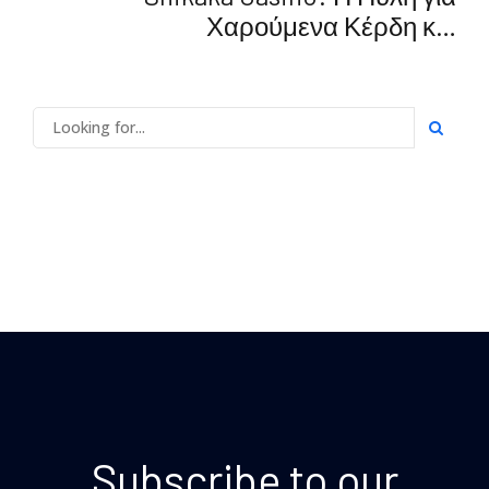
Χαρούμενα Κέρδη και
Εξατομικευμένες Προσφορές
Subscribe to our