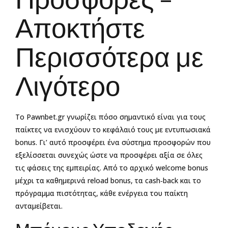
Αποκτήστε
Περισσότερα με
Λιγότερο
Το Pawnbet.gr γνωρίζει πόσο σημαντικό είναι για τους
παίκτες να ενισχύουν το κεφάλαιό τους με εντυπωσιακά
bonus. Γι’ αυτό προσφέρει ένα σύστημα προσφορών που
εξελίσσεται συνεχώς ώστε να προσφέρει αξία σε όλες
τις φάσεις της εμπειρίας. Από το αρχικό welcome bonus
μέχρι τα καθημερινά reload bonus, τα cash‑back και το
πρόγραμμα πιστότητας, κάθε ενέργεια του παίκτη
ανταμείβεται.