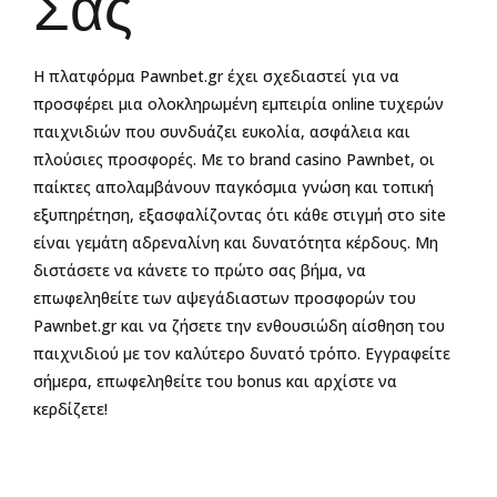
Σας
Η πλατφόρμα Pawnbet.gr έχει σχεδιαστεί για να
προσφέρει μια ολοκληρωμένη εμπειρία online τυχερών
παιχνιδιών που συνδυάζει ευκολία, ασφάλεια και
πλούσιες προσφορές. Με το brand casino Pawnbet, οι
παίκτες απολαμβάνουν παγκόσμια γνώση και τοπική
εξυπηρέτηση, εξασφαλίζοντας ότι κάθε στιγμή στο site
είναι γεμάτη αδρεναλίνη και δυνατότητα κέρδους. Μη
διστάσετε να κάνετε το πρώτο σας βήμα, να
επωφεληθείτε των αψεγάδιαστων προσφορών του
Pawnbet.gr και να ζήσετε την ενθουσιώδη αίσθηση του
παιχνιδιού με τον καλύτερο δυνατό τρόπο. Εγγραφείτε
σήμερα, επωφεληθείτε του bonus και αρχίστε να
κερδίζετε!