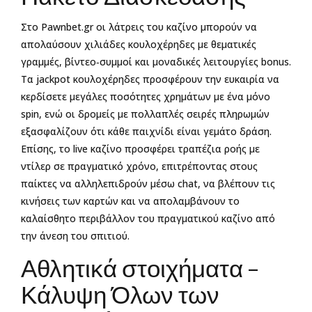
Στο Pawnbet.gr οι λάτρεις του καζίνο μπορούν να
απολαύσουν χιλιάδες κουλοχέρηδες με θεματικές
γραμμές, βίντεο‑συμμοί και μοναδικές λειτουργίες bonus.
Τα jackpot κουλοχέρηδες προσφέρουν την ευκαιρία να
κερδίσετε μεγάλες ποσότητες χρημάτων με ένα μόνο
spin, ενώ οι δρομείς με πολλαπλές σειρές πληρωμών
εξασφαλίζουν ότι κάθε παιχνίδι είναι γεμάτο δράση.
Επίσης, το live καζίνο προσφέρει τραπέζια ροής με
ντίλερ σε πραγματικό χρόνο, επιτρέποντας στους
παίκτες να αλληλεπιδρούν μέσω chat, να βλέπουν τις
κινήσεις των καρτών και να απολαμβάνουν το
καλαίσθητο περιβάλλον του πραγματικού καζίνο από
την άνεση του σπιτιού.
Αθλητικά στοιχήματα –
Κάλυψη Όλων των