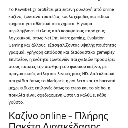
Το Pawnbet.gr διαθέτει μια εκτενή συλλογή από online
καζίνο, ζωντανά τραπέζια, κουλοχέρηδες και ειδικά
τμήματα για αθλητικά στοιχήματα. Η γκάμα
περιλαμβάνει τίτλους από κορυφαίους παρόχους
λογισμικού, όπως NetEnt, Microgaming, Evolution
Gaming και άλλους, εξασφαλίζοντας υψηλής ποιότητας
γραφικά, γρήγορη απόδοση και διαδραστικό gameplay.
Επιπλέον, η ενότητα ζωντανών παιχνιδιών προσφέρει
στους παίκτες την αίσθηση του φυσικού καζίνο, με
πραγματικούς ντίλερ και λινικές ροές HD. Από κλασικά
παιχνίδια όπως το blackjack, η ρουλέτα και το baccarat
μέχρι ειδικές επιλογές όπως το craps και το sic bo, η
ποικιλία είναι σχεδιασμένη ώστε να καλύψει κάθε
γούστο.
Καζίνο online – Πλήρης
Πακέτο Διασκέδασης