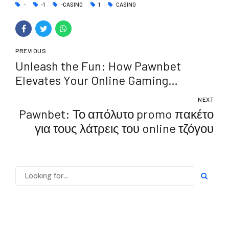
-
-1
-CASINO
1
CASINO
PREVIOUS
Unleash the Fun: How Pawnbet
Elevates Your Online Gaming
Experience
NEXT
Pawnbet: Το απόλυτο promo πακέτο
για τους λάτρεις του online τζόγου