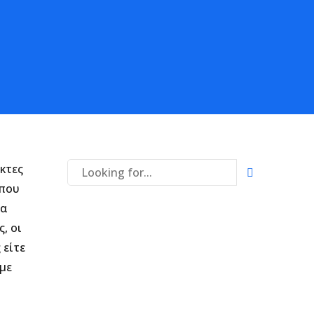
κτες
 που
τα
, οι
 είτε
υμε