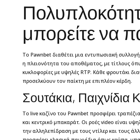
Πολυπλοκότητα
μπορείτε να π
Το Pawnbet διαθέτει μια εντυπωσιακή συλλογή
η πλειονότητα του αποθέματος, με τίτλους όπως
κυκλοφορίες με υψηλές RTP. Κάθε φρουτάκι δι
προσελκύουν τον παίκτη με επιπλέον κέρδη.
Σουτάκια, Παιχνίδια 
Το live καζίνο του Pawnbet προσφέρει τραπέζια
και κεντρικό μπακαράτ. Οι ροές video είναι υψ
την αλληλεπίδραση με τους ντίλερ και τους άλ
προσφέρει κλασικά παιχνίδια όπως κούπα, μπα