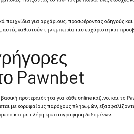
ά παιχνίδια για αρχάριους, προσφέροντας οδηγούς και
ς αυτές καθιστούν την εμπειρία πιο ευχάριστη και προσ
γρήγορες
το Pawnbet
ασική προτεραιότητα για κάθε online καζίνο, και το P
ζεται με κορυφαίους παρόχους πληρωμών, εξασφαλίζοντ
 άμεσα και με πλήρη κρυπτογράφηση δεδομένων.