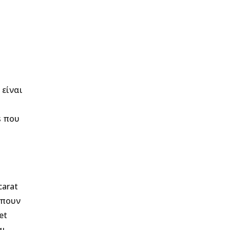
 είναι
s που
carat
έπουν
et
αι