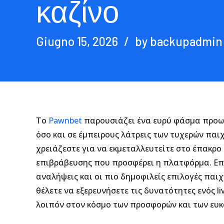
καζίνο
Giugno 15, 2026
by backupadmin
Το
Pawnbet
παρουσιάζει ένα ευρύ φάσμα προωθ
όσο και σε έμπειρους λάτρεις των τυχερών παιχ
χρειάζεστε για να εκμεταλλευτείτε στο έπακρο
επιβράβευσης που προσφέρει η πλατφόρμα. Επί
αναλήψεις και οι πιο δημοφιλείς επιλογές παιχ
θέλετε να εξερευνήσετε τις δυνατότητες ενός l
λοιπόν στον κόσμο των προσφορών και των ευκ