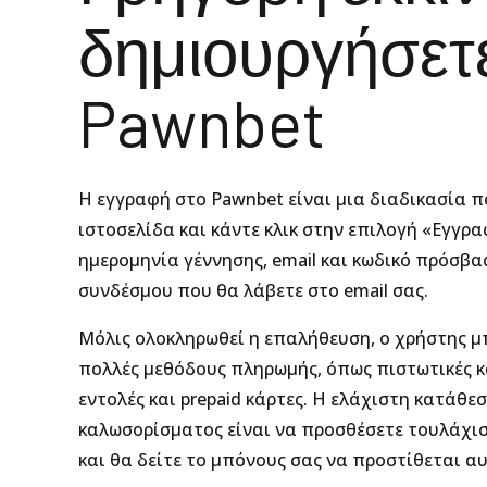
δημιουργήσετ
Pawnbet
Η εγγραφή στο Pawnbet είναι μια διαδικασία πο
ιστοσελίδα και κάντε κλικ στην επιλογή «Εγγρ
ημερομηνία γέννησης, email και κωδικό πρόσβα
συνδέσμου που θα λάβετε στο email σας.
Μόλις ολοκληρωθεί η επαλήθευση, ο χρήστης μ
πολλές μεθόδους πληρωμής, όπως πιστωτικές κ
εντολές και prepaid κάρτες. Η ελάχιστη κατάθεσ
καλωσορίσματος είναι να προσθέσετε τουλάχισ
και θα δείτε το μπόνους σας να προστίθεται α