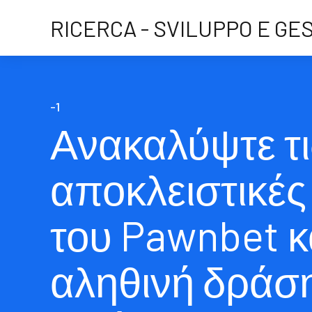
RICERCA - SVILUPPO E G
-1
Ανακαλύψτε τι
αποκλειστικέ
του Pawnbet κ
αληθινή δράση