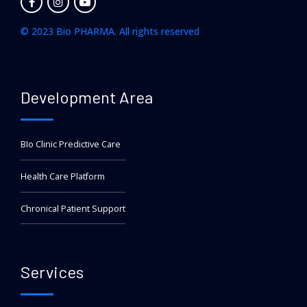
© 2023 Bio PHARMA. All rights reserved
Development Area
BIo Clinic Predictive Care
Health Care Platform
Chronical Patient Support
Services