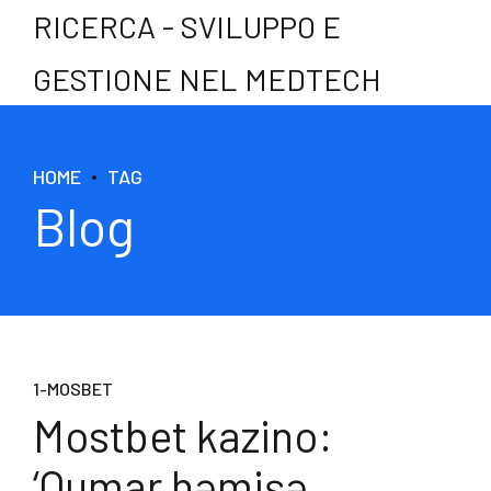
RICERCA - SVILUPPO E
GESTIONE NEL MEDTECH
HOME
TAG
Blog
1-MOSBET
Mostbet kazino:
‘Qumar həmişə